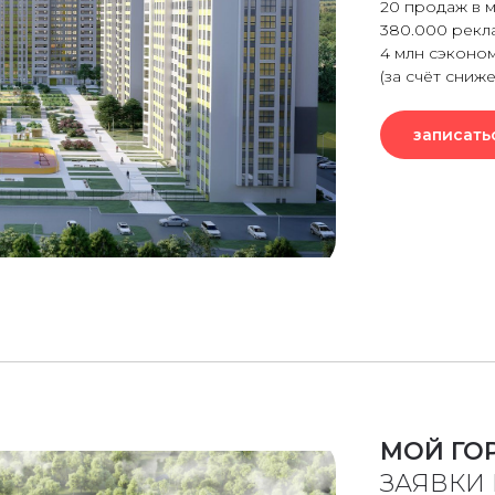
20 продаж в м
380.000 рекл
4 млн сэконо
(за счёт сниже
записать
МОЙ ГО
ЗАЯВКИ 