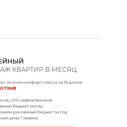
ЕЙНЫЙ
ДАЖ КВАРТИР В МЕСЯЦ
кс эконом-комфорт класса на 16 домов
 ОТЗЫВ
есяц 200 заявок/звонков
амный бюджет месяц
номили рекламный бюджет за год
ния цены 1 заявки)