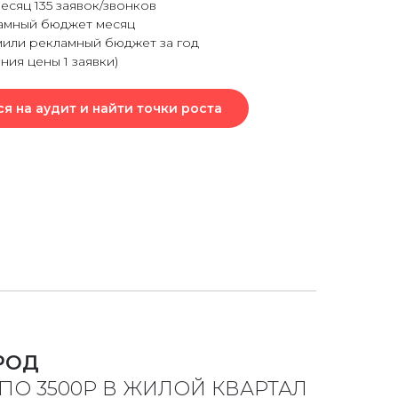
есяц 135 заявок/звонков
амный бюджет месяц
мили рекламный бюджет за год
ния цены 1 заявки)
ся на аудит и найти точки роста
РОД
ПО 3500Р В ЖИЛОЙ КВАРТАЛ