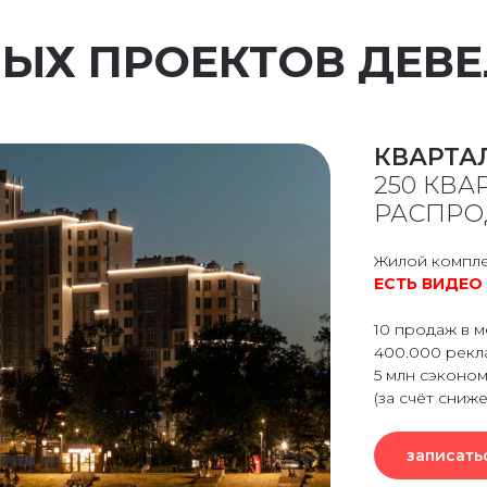
ШНЫХ ПРОЕКТОВ ДЕВ
КВАРТА
250 КВА
РАСПРО
Жилой компле
ЕСТЬ ВИДЕО
10 продаж в м
400.000 рекл
5 млн сэконо
(за счёт сниже
записать